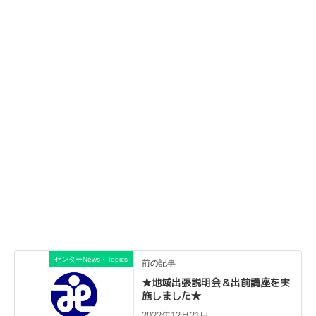
※ ご家族に新型コロナウイルス感染症の感染が疑われる方がおら
れる場合は、来所する前にお電話にてご相談ください。
相談受付時間について
平日 ８時４５分～１２時／１３時～１７時１５分（祝日・年末年始
12月29日～31日、1月3日を除く）
お問合せ
援護係
046-225-2947
センターNews・Topics
前の記事
★地域出張説明会＆出前講座を実
施しました★
2022年12月21日