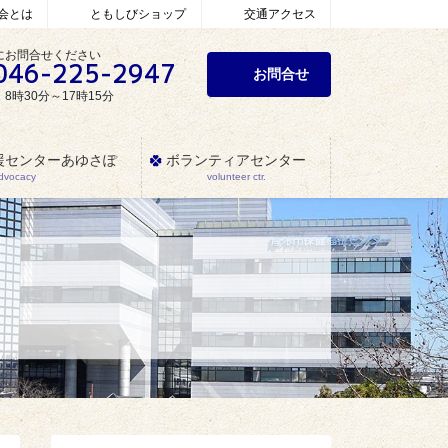
会とは
ともしびショップ
交通アクセス
にお問合せください
046-225-2947
お問合せ
8時30分～17時15分
援センターあゆさぽ
ボランティアセンター
Advocacy
volunteer ctr.