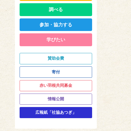
調べる
参加・協力する
学びたい
賛助会費
寄付
赤い羽根共同募金
情報公開
広報紙「社協あつぎ」