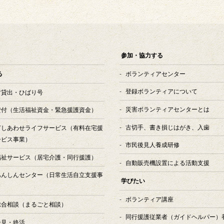
参加・協力する
ボランティアセンター
る
登録ボランティアについて
す貸出・ひばり号
災害ボランティアセンターとは
貸付
（生活福祉資金・緊急援護資金）
古切手、書き損じはがき、入歯
ぎしあわせライフサービス
（有料在宅援
ービス事業）
市民後見人養成研修
福祉サービス
（居宅介護・同行援護）
自動販売機設置による活動支援
あんしんセンター
（日常生活自立支援事
学びたい
ボランティア講座
総合相談
（まるごと相談）
同行援護従業者（ガイドヘルパー）
後見・終活