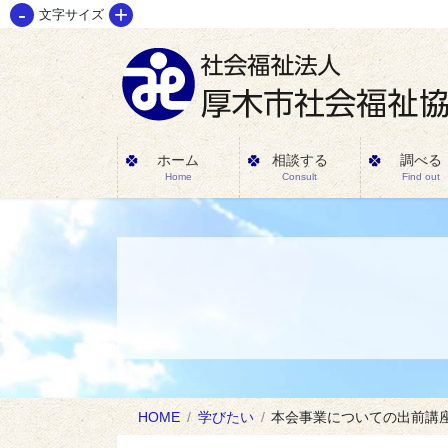
-
+
コ
ナ
文字サイズ
ン
ビ
テ
ゲ
ン
ー
ツ
シ
に
ョ
ホーム
相談する
調べる
Home
Consult
Find out
移
ン
動
に
移
動
HOME
学びたい
本会事業についての出前講