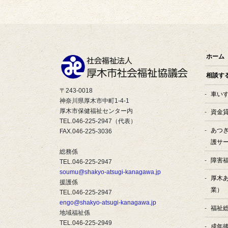
ホーム
相談す
〒243-0018
車い
神奈川県厚木市中町1-4-1
厚木市保健福祉センター内
資金
TEL.046-225-2947（代表）
あつ
FAX.046-225-3036
護サ
総務係
障害
TEL.046-225-2947
soumu@shakyo-atsugi-kanagawa.jp
厚木
援護係
業）
TEL.046-225-2947
engo@shakyo-atsugi-kanagawa.jp
福祉
地域福祉係
TEL.046-225-2949
成年