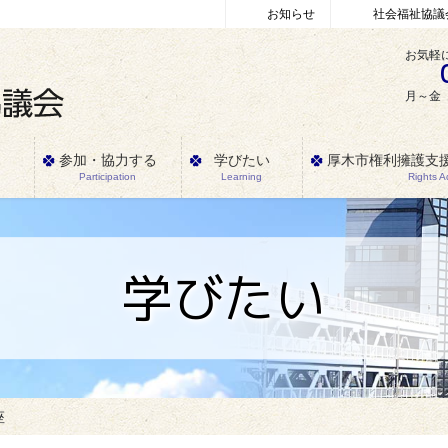
お知らせ
社会福祉協議
お気軽
月～金 
参加・協力する
学びたい
厚木市権利擁護支
Participation
Learning
Rights 
学びたい
座