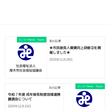
★（変更前）３月１９日（木）１３時～１４時→
（変更後）３月２６
日（木）１３時～１４時
成年後見相談の詳しい案内については
こちら
をご確認ください。
センターNews・Topics
前の記事
★市民後見人資質向上研修②を開
催しました★
2025年11月18日
センターNews・Topics
次の記事
令和７年度 成年後見制度地域連携
講演会について
2025年12月15日