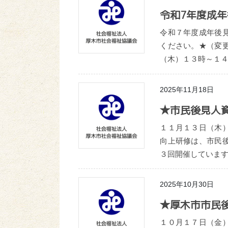
令和7年度成
令和７年度成年後
ください。★（変
（木）１３時～１４
2025年11月18日
★市民後見人
１１月１３日（木
向上研修は、市民
３回開催しています
2025年10月30日
★厚木市市民
１０月１７日（金