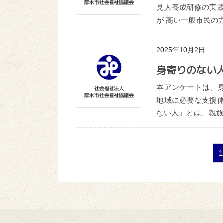
見人養成研修の実
が 高い一般市民の
2025年10月2日
身寄りのない
本アンケートは、
地域に必要な支援
ない人」とは、親族
投
1
稿
の
ペ