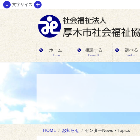
-
+
コ
ナ
文字サイズ
ン
ビ
テ
ゲ
ン
ー
ツ
シ
に
ョ
ホーム
相談する
調べる
Home
Consult
Find out
移
ン
動
に
移
動
HOME
お知らせ
センターNews・Topics