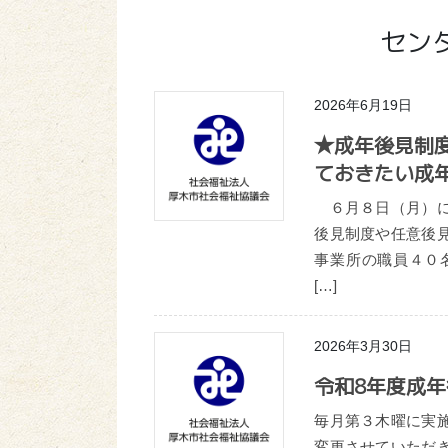
センタ
2026年6月19日
★成年後見制
ておきたい成
６月８日（月）に
後見制度や任意後
事業所の職員４０
[…]
2026年3月30日
令和8年度成
毎月第３木曜に実
変更させていただ