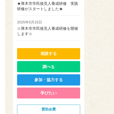
★厚木市市民後見人養成研修 実践
研修がスタートしました★
2025年5月15日
☆厚木市市民後見人養成研修を開催
します☆
相談する
調べる
参加・協力する
学びたい
賛助会費