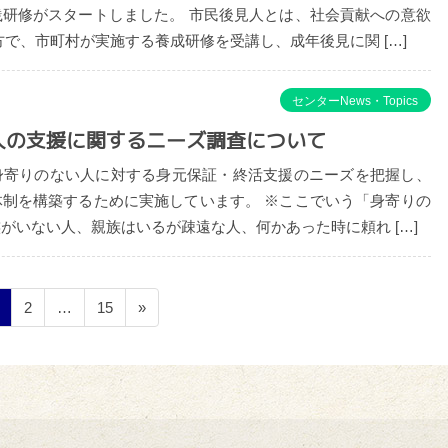
践研修がスタートしました。 市民後見人とは、社会貢献への意欲
方で、市町村が実施する養成研修を受講し、成年後見に関 […]
センターNews・Topics
人の支援に関するニーズ調査について
身寄りのない人に対する身元保証・終活支援のニーズを把握し、
体制を構築するために実施しています。 ※ここでいう「身寄りの
がいない人、親族はいるが疎遠な人、何かあった時に頼れ […]
ペ
ペ
ペ
2
…
15
»
ー
ー
ー
ジ
ジ
ジ