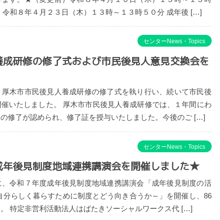
令和８年４月２３日（木）１３時～１３時５０分 成年後 […]
センターNews・Topics
養成研修の修了式および市民後見人意見交換会を
、厚木市市民後見人養成研修の修了式を執り行い、続いて市民後
開催いたしました。 厚木市市民後見人養成研修では、１年間にわ
の修了が認められ、修了証を授与いたしました。今後のご […]
センターNews・Topics
成年後見制度地域連携講演会を開催しました★
に、令和７年度成年後見制度地域連携講演会「成年後見制度の活
自分らしく暮らすために制度とどう向き合うか～」を開催し、86
。 特定非営利活動法人はばたきソーシャルワークス代 […]