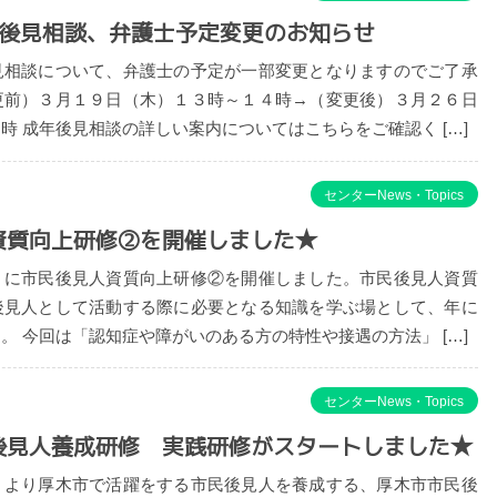
年後見相談、弁護士予定変更のお知らせ
見相談について、弁護士の予定が一部変更となりますのでご了承
更前）３月１９日（木）１３時～１４時→（変更後）３月２６日
時 成年後見相談の詳しい案内についてはこちらをご確認く […]
センターNews・Topics
資質向上研修②を開催しました★
）に市民後見人資質向上研修②を開催しました。市民後見人資質
後見人として活動する際に必要となる知識を学ぶ場として、年に
。 今回は「認知症や障がいのある方の特性や接遇の方法」 […]
センターNews・Topics
後見人養成研修 実践研修がスタートしました★
）より厚木市で活躍をする市民後見人を養成する、厚木市市民後