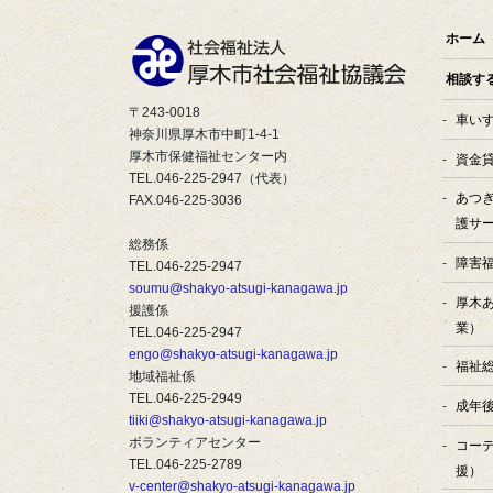
ー
ジ
ホーム
送
相談す
り
〒243-0018
車い
神奈川県厚木市中町1-4-1
厚木市保健福祉センター内
資金
TEL.046-225-2947（代表）
あつ
FAX.046-225-3036
護サ
総務係
障害
TEL.046-225-2947
soumu@shakyo-atsugi-kanagawa.jp
厚木
援護係
業）
TEL.046-225-2947
engo@shakyo-atsugi-kanagawa.jp
福祉
地域福祉係
TEL.046-225-2949
成年
tiiki@shakyo-atsugi-kanagawa.jp
ボランティアセンター
コー
TEL.046-225-2789
援）
v-center@shakyo-atsugi-kanagawa.jp