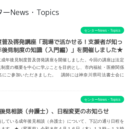
ーNews・Topics
センターNews・Topics
度普及啓発講座「現場で活かせる！支援者が知っ
年後見制度の知識（入門編）」を開催しました★
成年後見制度普及啓発講座を開催しました。今回の講座は法定
見制度の概要を中心に学ぶことを目的とし、市内福祉・医療関係
名にご参加いただきました。 講師には神奈川県司法書士会に
センターNews・Topics
年後見相談（弁護士）、日程変更のお知らせ
施している成年後見相談（弁護士）について、下記の通り日程を
きます。★（変更前）令和８年４月１６日（木）１３時～１３時