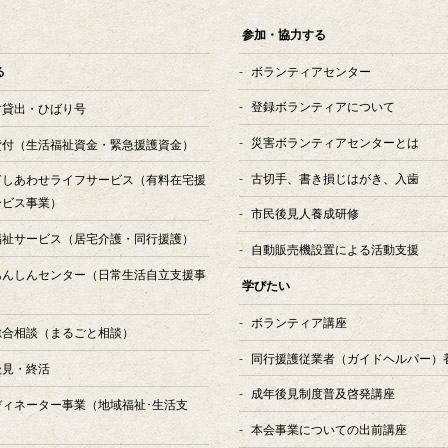
参加・協力する
ボランティアセンター
る
登録ボランティアについて
す貸出・ひばり号
災害ボランティアセンターとは
貸付
（生活福祉資金・緊急援護資金）
古切手、書き損じはがき、入歯
ぎしあわせライフサービス
（有料在宅援
ービス事業）
市民後見人養成研修
福祉サービス
（居宅介護・同行援護）
自動販売機設置による活動支援
あんしんセンター
（日常生活自立支援事
学びたい
ボランティア講座
総合相談
（まるごと相談）
同行援護従業者（ガイドヘルパー）
後見・終活
成年後見制度普及啓発講座
ディネーター事業
（地域福祉･生活支
本会事業についての出前講座