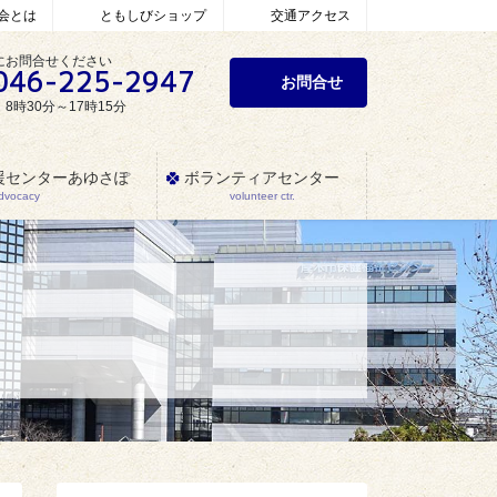
会とは
ともしびショップ
交通アクセス
にお問合せください
046-225-2947
お問合せ
8時30分～17時15分
援センターあゆさぽ
ボランティアセンター
Advocacy
volunteer ctr.