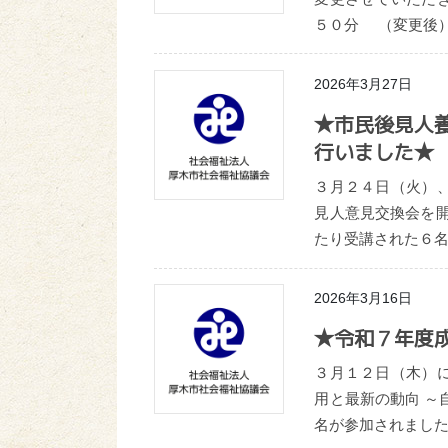
５０分 （変更後）
2026年3月27日
★市民後見人
行いました★
３月２４日（火）
見人意見交換会を
たり受講された６名
2026年3月16日
★令和７年度
３月１２日（木）
用と最新の動向 ～
名が参加されました