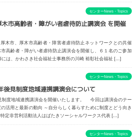
センターNews・Topics
厚木市高齢者・障がい者虐待防止講演会 を開催
、 厚木市、厚木市高齢者・障害者虐待防止ネットワークとの共催
木市高齢者・障がい者虐待防止講演会を開催し、６１名のご参加
師には、かわさき社会福祉士事務所の川崎 裕彰社会福祉 […]
センターNews・Topics
成年後見制度地域連携講演会について
後見制度地域連携講演会を開催いたします。 今回は講演会のテー
度の活用と最新の動向 ～自分らしく暮らすために制度とどう向き
特定非営利活動法人はばたきソーシャルワークス代表 […]
センターNews・Topics