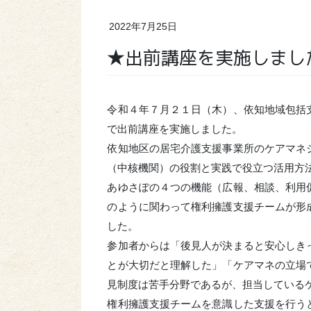
2022年7月25日
★出前講座を実施しまし
令和４年７月２１日（木）、依知地域包括
で出前講座を実施しました。
依知地区の居宅介護支援事業所のケアマネ
（中核機関）の役割と実践で役立つ活用方
あゆさぽの４つの機能（広報、相談、利用
のように関わって権利擁護支援チームが形
した。
参加者からは「後見人が決まると安心しき
とが大切だと理解した」「ケアマネの立場
見制度は苦手分野であるが、担当している
権利擁護支援チームを意識した支援を行う