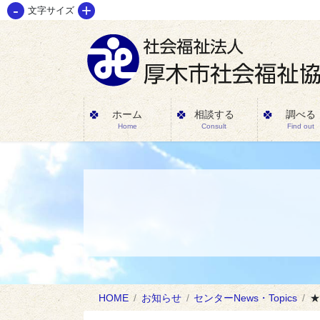
-
+
コ
ナ
文字サイズ
ン
ビ
テ
ゲ
ン
ー
ツ
シ
に
ョ
ホーム
相談する
調べる
Home
Consult
Find out
移
ン
動
に
移
動
HOME
お知らせ
センターNews・Topics