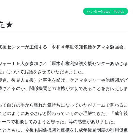
センターNews・Topics
た★
支援センターが主催する「令和４年度依知包括ケアマネ勉強会」
ジャー１９人が参加され「厚木市権利擁護支援センターあゆさぽ
法」についてお話をさせていただきました。
促進、後見人支援）と事例を挙げ、ケアマネジャーや他機関がど
成されるのか、関係機関との連携が大切であることをお伝えしま
って自分の手から離れた気持ちになっていたがチームで関わるこ
でどのようにあゆさぽと関わっていくのか理解できた」「成年後
ケースで相談してみようと思った」等の感想がありました。
ととともに、今後も関係機関と連携をし成年後見制度の利用促進