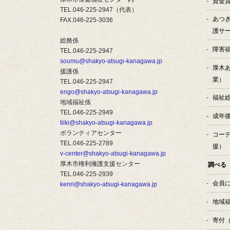
資金
TEL.046-225-2947（代表）
あつ
FAX.046-225-3036
護サ
総務係
障害
TEL.046-225-2947
soumu@shakyo-atsugi-kanagawa.jp
厚木
援護係
業）
TEL.046-225-2947
engo@shakyo-atsugi-kanagawa.jp
福祉
地域福祉係
TEL.046-225-2949
成年
tiiki@shakyo-atsugi-kanagawa.jp
ボランティアセンター
コー
TEL.046-225-2789
援）
v-center@shakyo-atsugi-kanagawa.jp
厚木市権利擁護支援センター
調べる
TEL.046-225-2939
会員
kenri@shakyo-atsugi-kanagawa.jp
地域
寄付