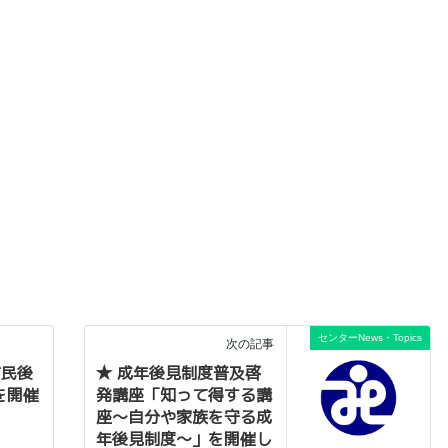
センターNews・Topics
次の記事
市民後
★ 成年後見制度普及啓
を開催
発講座「知って得する講
座～自分や家族を守る成
年後見制度～」を開催し