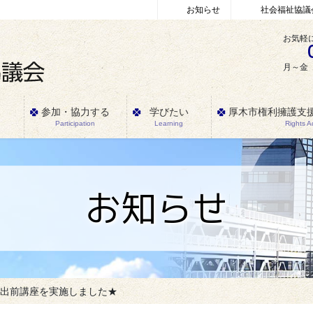
お知らせ
社会福祉協議
お気軽
月～金 
参加・協力する
学びたい
厚木市権利擁護支
Participation
Learning
Rights 
お知らせ
★出前講座を実施しました★