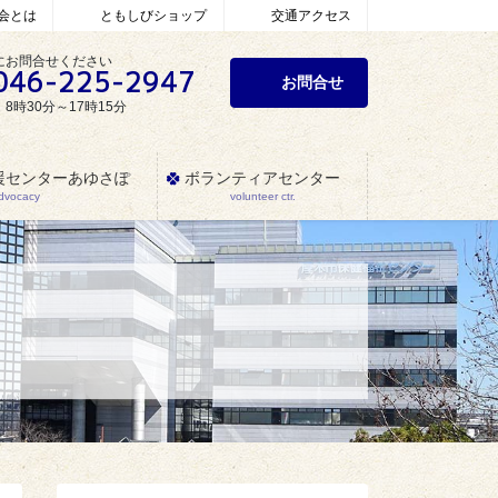
会とは
ともしびショップ
交通アクセス
にお問合せください
046-225-2947
お問合せ
8時30分～17時15分
援センターあゆさぽ
ボランティアセンター
Advocacy
volunteer ctr.