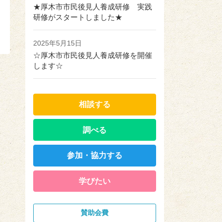
★厚木市市民後見人養成研修 実践
研修がスタートしました★
2025年5月15日
☆厚木市市民後見人養成研修を開催
します☆
相談する
調べる
参加・協力する
学びたい
賛助会費