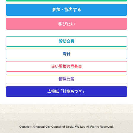
参加・協力する
学びたい
賛助会費
寄付
赤い羽根共同募金
情報公開
広報紙「社協あつぎ」
Copyright © Atsugi City Council of Social Welfare All Rights Reserved.