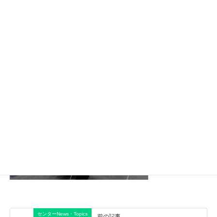
今回の会議では、市内の病院で入院している方の成年後見制度利用が
必要なケースについて、必要な支援や今後の想定される課題などにつ
いて話し合った上で、適する候補者を決めました。
今後も後見業務に携わる専門職の視点や意見を得ることで、ご本人が
安心した生活を送れるよう、支援方法を考えながら、候補者の検討を
進めてまいります。
センターNews・Topics
前の記事