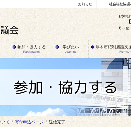
お知らせ
社会福祉協議
お気軽
月～金 
参加・協力する
学びたい
厚木市権利擁護支
Participation
Learning
Rights 
参加・協力する
ついて
寄付申込ページ
送信完了