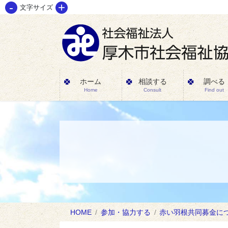
-
+
コ
ナ
文字サイズ
ン
ビ
テ
ゲ
ン
ー
ツ
シ
に
ョ
ホーム
相談する
調べる
Home
Consult
Find out
移
ン
動
に
移
動
HOME
参加・協力する
赤い羽根共同募金に