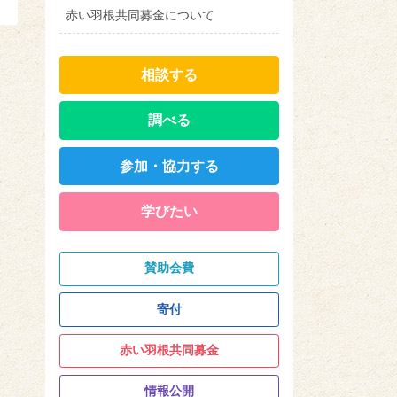
赤い羽根共同募金について
相談する
調べる
参加・協力する
学びたい
賛助会費
寄付
赤い羽根共同募金
情報公開