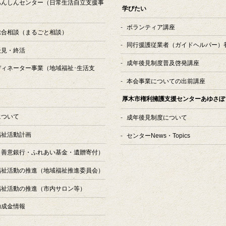
あんしんセンター
（日常生活自立支援事
学びたい
ボランティア講座
総合相談
（まるごと相談）
同行援護従業者（ガイドヘルパー）
後見・終活
成年後見制度普及啓発講座
ディネーター事業
（地域福祉･生活支
本会事業についての出前講座
厚木市権利擁護支援センターあゆさぽ
について
成年後見制度について
福祉活動計画
センターNews・Topics
（善意銀行・ふれあい基金・遺贈寄付）
福祉活動の推進（地域福祉推進委員会）
福祉活動の推進（市内サロン等）
助成金情報