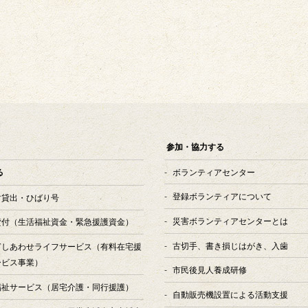
参加・協力する
ボランティアセンター
る
登録ボランティアについて
す貸出・ひばり号
災害ボランティアセンターとは
貸付
（生活福祉資金・緊急援護資金）
古切手、書き損じはがき、入歯
ぎしあわせライフサービス
（有料在宅援
ービス事業）
市民後見人養成研修
福祉サービス
（居宅介護・同行援護）
自動販売機設置による活動支援