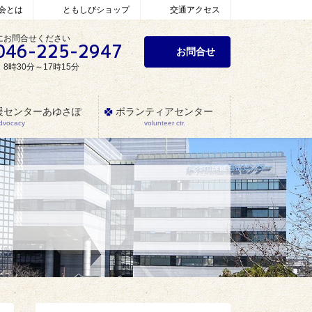
会とは
ともしびショップ
交通アクセス
にお問合せください
046-225-2947
お問合せ
8時30分～17時15分
援センターあゆさぽ
ボランティアセンター
Advocacy
volunteer ctr.