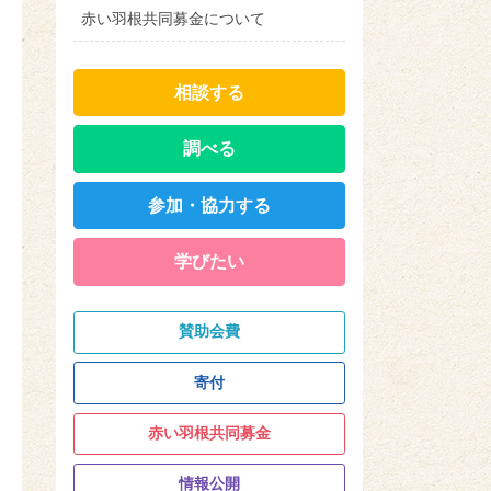
赤い羽根共同募金について
相談する
調べる
参加・協力する
学びたい
賛助会費
寄付
赤い羽根共同募金
情報公開