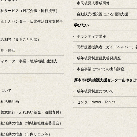
市民後見人養成研修
福祉サービス
（居宅介護・同行援護）
自動販売機設置による活動支援
あんしんセンター
（日常生活自立支援事
学びたい
ボランティア講座
総合相談
（まるごと相談）
同行援護従業者（ガイドヘルパー）
後見・終活
成年後見制度普及啓発講座
ディネーター事業
（地域福祉･生活支
本会事業についての出前講座
厚木市権利擁護支援センターあゆさぽ
について
成年後見制度について
福祉活動計画
センターNews・Topics
（善意銀行・ふれあい基金・遺贈寄付）
福祉活動の推進（地域福祉推進委員会）
福祉活動の推進（市内サロン等）