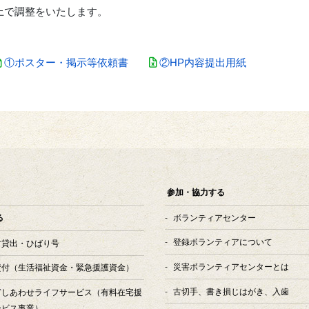
上で調整をいたします。
①ポスター・掲示等依頼書
②HP内容提出用紙
参加・協力する
ボランティアセンター
る
登録ボランティアについて
す貸出・ひばり号
災害ボランティアセンターとは
貸付
（生活福祉資金・緊急援護資金）
古切手、書き損じはがき、入歯
ぎしあわせライフサービス
（有料在宅援
ービス事業）