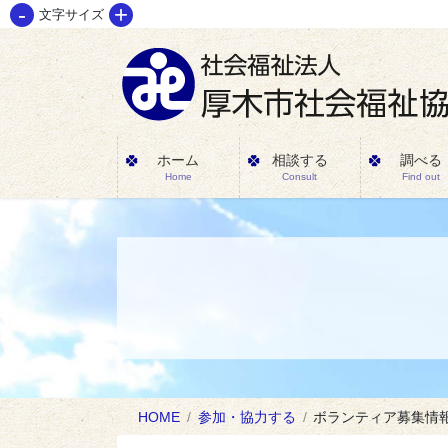
-
+
コ
ナ
文字サイズ
ン
ビ
テ
ゲ
ン
ー
ツ
シ
に
ョ
ホーム
相談する
調べる
Home
Consult
Find out
移
ン
動
に
移
動
HOME
参加・協力する
ボランティア募集情