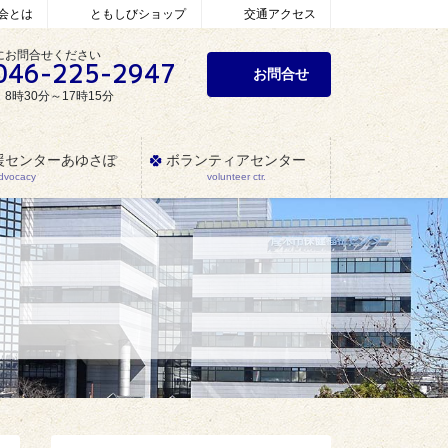
会とは
ともしびショップ
交通アクセス
にお問合せください
046-225-2947
お問合せ
8時30分～17時15分
援センターあゆさぽ
ボランティアセンター
Advocacy
volunteer ctr.