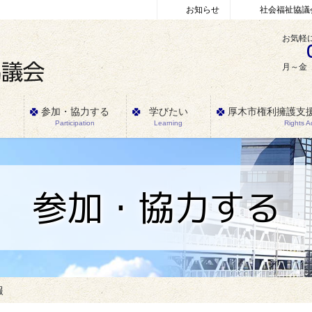
お知らせ
社会福祉協議
お気軽
月～金 
参加・協力する
学びたい
厚木市権利擁護支
Participation
Learning
Rights 
参加・協力する
報