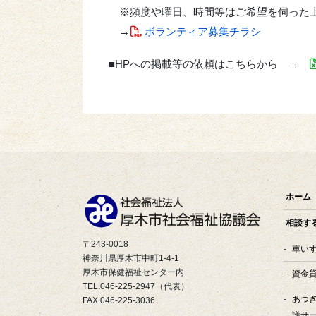
※頻度や曜日、時間等はご希望を伺った
→
ボランティア募集チラシ
■HPへの掲載等の依頼はこちらから →
ホーム
相談す
〒243-0018
車い
神奈川県厚木市中町1-4-1
厚木市保健福祉センター内
資金
TEL.046-225-2947（代表）
あつ
FAX.046-225-3036
護サ