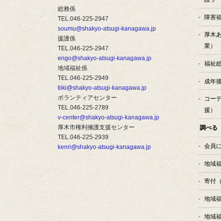
総務係
障害
TEL.046-225-2947
soumu@shakyo-atsugi-kanagawa.jp
厚木
援護係
業）
TEL.046-225-2947
engo@shakyo-atsugi-kanagawa.jp
福祉
地域福祉係
TEL.046-225-2949
成年
tiiki@shakyo-atsugi-kanagawa.jp
ボランティアセンター
コー
TEL.046-225-2789
援）
v-center@shakyo-atsugi-kanagawa.jp
厚木市権利擁護支援センター
調べる
TEL.046-225-2939
会員
kenri@shakyo-atsugi-kanagawa.jp
地域
寄付
地域
地域