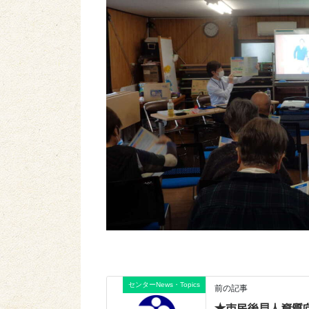
センターNews・Topics
前の記事
★市民後見人資質