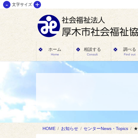
-
+
コ
ナ
文字サイズ
ン
ビ
テ
ゲ
ン
ー
ツ
シ
に
ョ
ホーム
相談する
調べる
Home
Consult
Find out
移
ン
動
に
移
動
HOME
お知らせ
センターNews・Topics