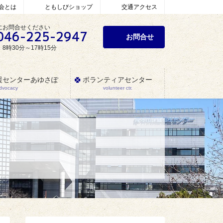
会とは
ともしびショップ
交通アクセス
にお問合せください
046-225-2947
お問合せ
8時30分～17時15分
援センターあゆさぽ
ボランティアセンター
Advocacy
volunteer ctr.