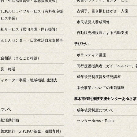
貸付
（生活福祉資金・緊急援護資金）
古切手、書き損じはがき、入歯
ぎしあわせライフサービス
（有料在宅援
ービス事業）
市民後見人養成研修
福祉サービス
（居宅介護・同行援護）
自動販売機設置による活動支援
あんしんセンター
（日常生活自立支援事
学びたい
ボランティア講座
総合相談
（まるごと相談）
同行援護従業者（ガイドヘルパー）
後見・終活
成年後見制度普及啓発講座
ディネーター事業
（地域福祉･生活支
本会事業についての出前講座
厚木市権利擁護支援センターあゆさぽ
について
成年後見制度について
福祉活動計画
センターNews・Topics
（善意銀行・ふれあい基金・遺贈寄付）