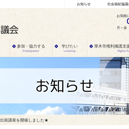
お知らせ
社会福祉協議
お気軽
月～金 
参加・協力する
学びたい
厚木市権利擁護支
Participation
Learning
Rights 
お知らせ
★出前講座を開催しました★