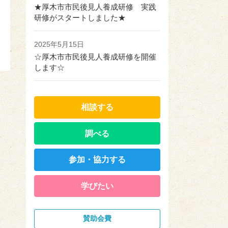
★厚木市市民後見人養成研修 実践
研修がスタートしました★
2025年5月15日
☆厚木市市民後見人養成研修を開催
します☆
相談する
調べる
参加・協力する
学びたい
賛助会費