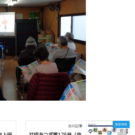
最新情報
次の記事
向上研
社協あつぎ第176号（令