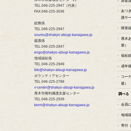
資金
TEL.046-225-2947（代表）
あつ
FAX.046-225-3036
護サ
総務係
障害
TEL.046-225-2947
soumu@shakyo-atsugi-kanagawa.jp
厚木
援護係
業）
TEL.046-225-2947
engo@shakyo-atsugi-kanagawa.jp
福祉
地域福祉係
TEL.046-225-2949
成年
tiiki@shakyo-atsugi-kanagawa.jp
ボランティアセンター
コー
TEL.046-225-2789
援）
v-center@shakyo-atsugi-kanagawa.jp
厚木市権利擁護支援センター
調べる
TEL.046-225-2939
会員
kenri@shakyo-atsugi-kanagawa.jp
地域
寄付